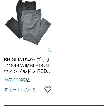
BRIGLIA1949 / ブリリ
ア1949 WIMBLEDON
ウィンブルドン REDA
ACTIVEウールサキソ
¥
47,300
税込
ニー1プリーツテーパ
ードシャーリングパン
カートに入れる
ツ