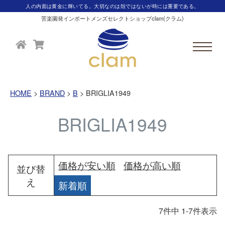
人の内面は黄金に輝いてる。大切なのは殻ではないが時には重要である。
苦楽園発インポートメンズセレクトショップclam(クラム)
HOME
BRAND
B
BRIGLIA1949
BRIGLIA1949
価格が安い順
価格が高い順
並び替
え
新着順
7
件中
1
-
7
件表示