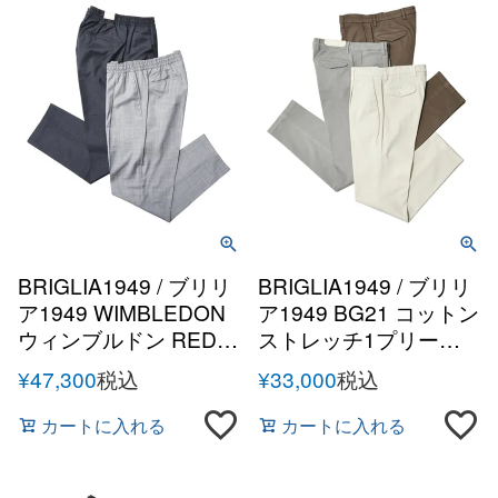
BRIGLIA1949 / ブリリ
BRIGLIA1949 / ブリリ
ア1949 WIMBLEDON
ア1949 BG21 コットン
ウィンブルドン REDA
ストレッチ1プリーツ
Active super120'sトロ
テーパードパンツ
¥
47,300
税込
¥
33,000
税込
ピカルウール1プリー
ツテーパードシャーリ
カートに入れる
カートに入れる
ングパンツ