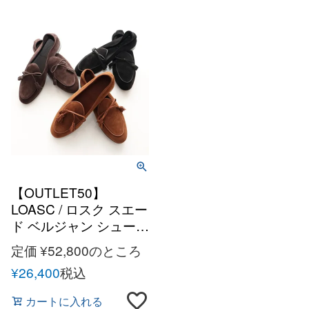
【OUTLET50】
LOASC / ロスク スエー
ド ベルジャン シューズ
メンズ イタリア 靴 ロ
定価
¥
52,800
のところ
ーファー
¥
26,400
税込
カートに入れる