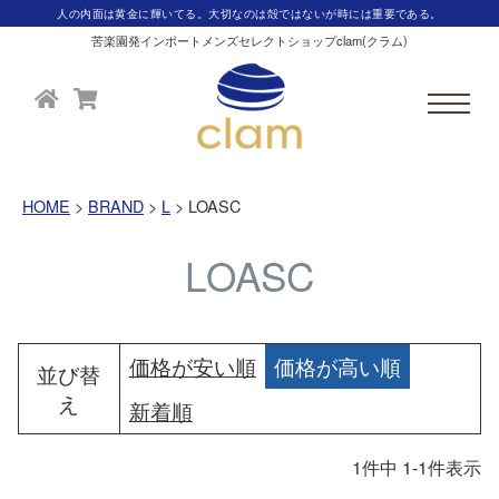
人の内面は黄金に輝いてる。大切なのは殻ではないが時には重要である。
苦楽園発インポートメンズセレクトショップclam(クラム)
HOME
BRAND
L
LOASC
LOASC
価格が安い順
価格が高い順
並び替
え
新着順
1
件中
1
-
1
件表示