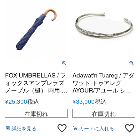
FOX UMBRELLAS / フ
Adawat'n Tuareg / アダ
ォックスアンブレラズ
ワット トゥアレグ
メープル（楓） 雨用 テ
AYOUR/アユール シル
レスコピック 折りたた
バーハンドメイドバン
¥
25,300
税込
¥
33,000
税込
み傘 ネイビードット
グル
在庫切れ
在庫切れ
詳細を見る
カートに入れる