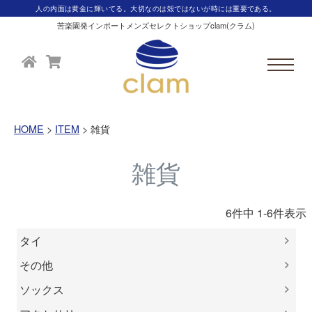
人の内面は黄金に輝いてる。大切なのは殻ではないが時には重要である。
苦楽園発インポートメンズセレクトショップclam(クラム)
HOME
ITEM
雑貨
雑貨
6
件中
1
-
6
件表示
タイ
その他
ソックス