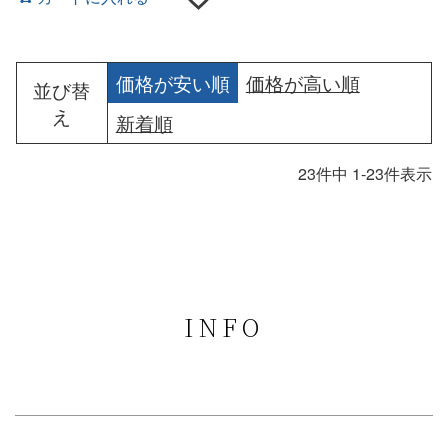
価格が安い順
価格が高い順
並び替
え
新着順
23
件中
1
-
23
件表示
INFO