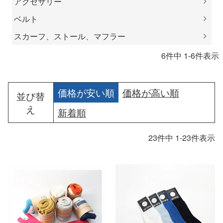
アクセサリー
ベルト
スカーフ、ストール、マフラー
6
件中
1
-
6
件表示
価格が安い順
価格が高い順
並び替
え
新着順
23
件中
1
-
23
件表示