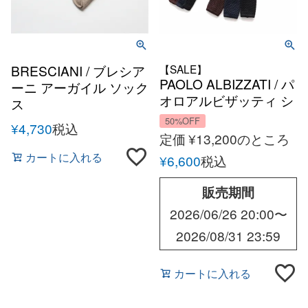
BRESCIANI / ブレシア
【SALE】
PAOLO ALBIZZATI / パ
ーニ アーガイル ソック
オロアルビザッティ シ
ス
ルクニットタイ オール
50%OFF
¥
4,730
税込
シーズン メンズ イタリ
定価
¥
13,200
のところ
ア ニットタイ
カートに入れる
¥
6,600
税込
販売期間
2026/06/26 20:00
〜
2026/08/31 23:59
カートに入れる