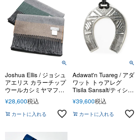
Joshua Ellis / ジョシュ
Adawat'n Tuareg / アダ
アエリス カラーチップ
ワット トゥアレグ
ウールカシミヤマフラ
Tisila Sansalt/ティシア
ー 30×180
スンスルト シルバーハ
¥
28,600
税込
¥
39,600
税込
ンドメイドネックレス
カートに入れる
カートに入れる