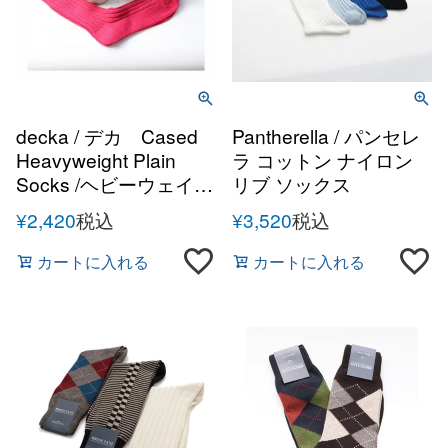
decka / デカ Cased
Pantherella / パンセレ
Heavyweight Plain
ラ コットン ナイロン
Socks /ヘビーウェイト
リブ ソックス
プレーン リブソックス
¥
2,420
税込
¥
3,520
税込
靴下【国内正規品】
カートに入れる
カートに入れる