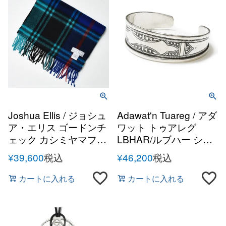
Joshua Ellis / ジョシュ
Adawat'n Tuareg / アダ
ア・エリス ゴードンチ
ワット トゥアレグ
ェック カシミヤマフラ
LBHAR/ルブハー シル
ー
バーハンドメイドバン
¥
39,600
税込
¥
46,200
税込
グル
カートに入れる
カートに入れる