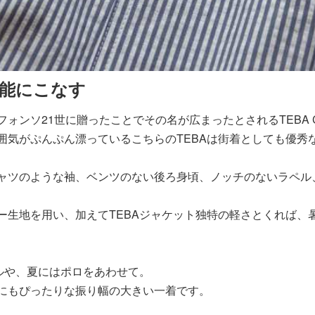
能にこなす
ンソ21世に贈ったことでその名が広まったとされるTEBA C
囲気がぷんぷん漂っているこちらのTEBAは街着としても優秀
ャツのような袖、ベンツのない後ろ身頃、ノッチのないラペル
ー生地を用い、加えてTEBAジャケット独特の軽さとくれば、
ルや、夏にはポロをあわせて。
にもぴったりな振り幅の大きい一着です。