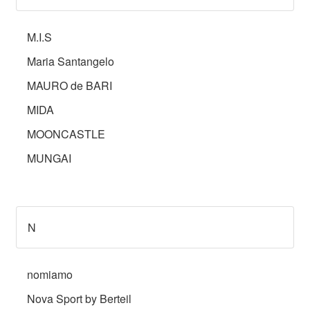
M.I.S
Maria Santangelo
MAURO de BARI
MIDA
MOONCASTLE
MUNGAI
N
nomiamo
Nova Sport by Berteil