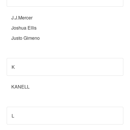
J.J.Mercer
Joshua Ellis
Justo Gimeno
K
KANELL
L