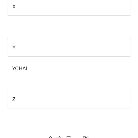
X
Y
YCHAI
Z