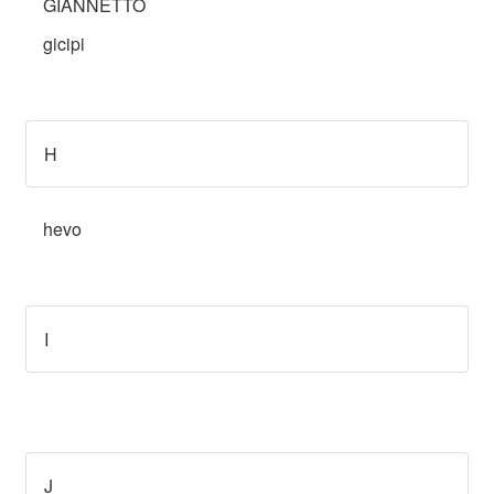
GIANNETTO
gicipi
H
hevo
I
J