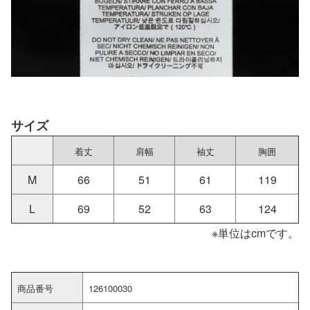
サイズ
着丈
肩幅
袖丈
胸囲
M
66
51
61
119
L
69
52
63
124
※単位はcmです。
商品番号
126100030