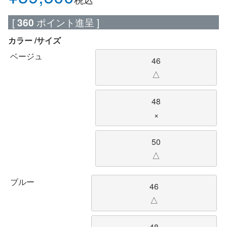
[
360
ポイント進呈 ]
カラー
サイズ
ベージュ
46
△
48
×
50
△
ブルー
46
△
48