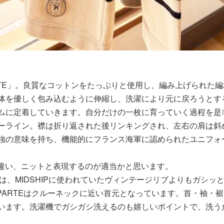
PARTE」。良質なコットンをたっぷりと使用し、編み上げられ
体を優しく包み込むように伸縮し、洗濯により元に戻ろうとす
ムに定着していきます。自分だけの一枚に育っていく過程を是非
ーライン。襟は折り返された後リンキングされ、左右の肩は斜
強の意味を持ち、機能的にフランス海軍に認められたユニフォ
は違い、ニットと表現するのが適当かと思います。
いは、MIDSHIPに使われていたヴィンテージリブよりもガシッと
PARTEはクルーネックに近い首元となっています。首・袖・裾に
います。洗濯機でガシガシ洗えるのも嬉しいポイントで、洗う