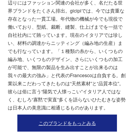
辺りにはファッション関連の会社が多く、名だたる世
界ブランドをたくさん排出。gicipiでは、今では貴重な
存在となった一貫工場。年代物の機械が今でも現役で
働いており、型紙、裁断、縫製、仕上げまでを一括で
自社社内にて賄っています。現在のイタリアでは珍し
い、材料の調達からニッティング（編み地の生産）ま
でも行なっています。「１種類の糸から、いくつもの
編み地、いくつものデザイン、さらにいくつもの加工
が可能で、無限の製品を生み出すことが出来るのは
我々の最大の強み」と代表のFrancescoは自負する。創
業以来こだわってきたものは“天然素材”と“品質本位”。
彼らは俗に言う“陽気で人懐っこい”イタリア人ではな
く、むしろ“寡黙で実直”多くを語らないひたむきな姿勢
は日本人の美意識に相通じるものがあります。
このブランドをもっとみる