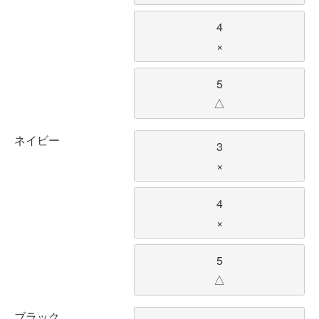
4
×
5
△
ネイビー
3
×
4
×
5
△
ブラック