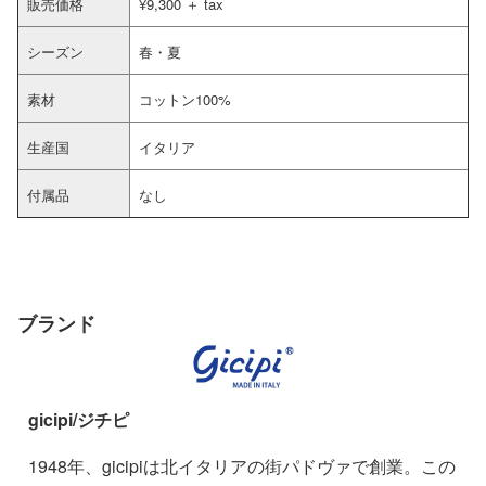
販売価格
¥9,300 ＋ tax
シーズン
春・夏
素材
コットン100%
生産国
イタリア
付属品
なし
ブランド
gicipi/ジチピ
1948年、gicipiは北イタリアの街パドヴァで創業。この