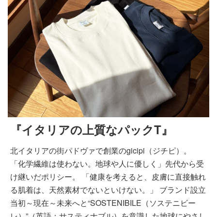
『イタリアの上質なパックT』
北イタリアの街パドヴァで創業のgicipi（ジチピ）。
「化学繊維は使わない。地球や人に優しく」先代から受
け継いだポリシー。 「健康を考えると、皮膚に直接触れ
る肌着は、天然素材でないといけない。」 ブランド設立
当初～現在～未来へと“SOSTENIBILE（ソステニビー
レ）”（英語：サスティナブル）を意識した地球にやさし