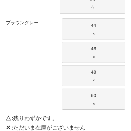
△
ブラウングレー
44
×
46
×
48
×
50
×
△
残りわずかです。
✕
ただいま在庫がございません。