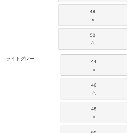
48
×
50
△
ライトグレー
44
×
46
△
48
×
50