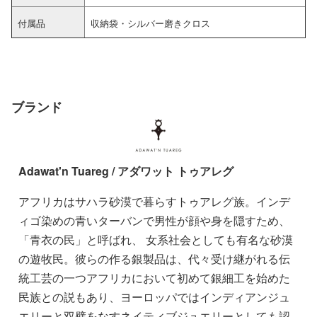
付属品
収納袋・シルバー磨きクロス
ブランド
Adawat'n Tuareg / アダワット トゥアレグ
アフリカはサハラ砂漠で暮らすトゥアレグ族。インデ
ィゴ染めの青いターバンで男性が顔や身を隠すため、
「青衣の民」と呼ばれ、 女系社会としても有名な砂漠
の遊牧民。彼らの作る銀製品は、代々受け継がれる伝
統工芸の一つアフリカにおいて初めて銀細工を始めた
民族との説もあり、ヨーロッパではインディアンジュ
エリーと双璧をなすネイティブジュエリーとしても認