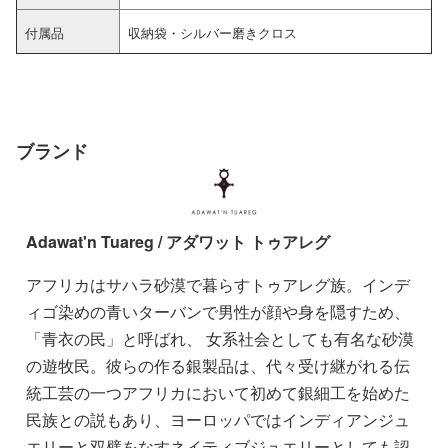
付属品
収納袋・シルバー磨きクロス
ブランド
Adawat'n Tuareg / アダワット トゥアレグ
アフリカはサハラ砂漠で暮らすトゥアレグ族。インデ
ィゴ染めの青いターバンで男性が顔や身を隠すため、
「青衣の民」と呼ばれ、 女系社会としても有名な砂漠
の遊牧民。彼らの作る銀製品は、代々受け継がれる伝
統工芸の一つアフリカにおいて初めて銀細工を始めた
民族との説もあり、ヨーロッパではインディアンジュ
エリーと双璧をなすネイティブジュエリーとしても認