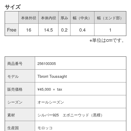
サイズ
本体外径
本体内径
厚み
幅（中央）
幅（エンド部）
Free
16
14.5
0.2
0.4
1
※単位はcmです。
商品番号
256100305
モデル
Tbrorri Toussaght
販売価格
¥45,000 ＋ tax
シーズン
オールシーズン
素材
シルバー925 エボニーウッド（黒檀）
生産国
モロッコ