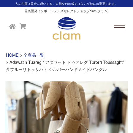
人の内面は黄金に輝いてる。大切なのは殻ではないが時には重要である。
苦楽園発インポートメンズセレクトショップclam(クラム)
HOME
全商品一覧
Adawat'n Tuareg / アダワット トゥアレグ Tbrorri Toussaght/
タブルーリトゥサハト シルバーハンドメイドバングル