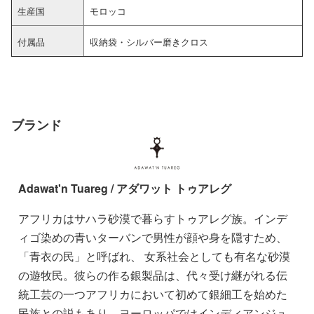
生産国
モロッコ
付属品
収納袋・シルバー磨きクロス
ブランド
Adawat'n Tuareg / アダワット トゥアレグ
アフリカはサハラ砂漠で暮らすトゥアレグ族。インデ
ィゴ染めの青いターバンで男性が顔や身を隠すため、
「青衣の民」と呼ばれ、 女系社会としても有名な砂漠
の遊牧民。彼らの作る銀製品は、代々受け継がれる伝
統工芸の一つアフリカにおいて初めて銀細工を始めた
民族との説もあり、ヨーロッパではインディアンジュ