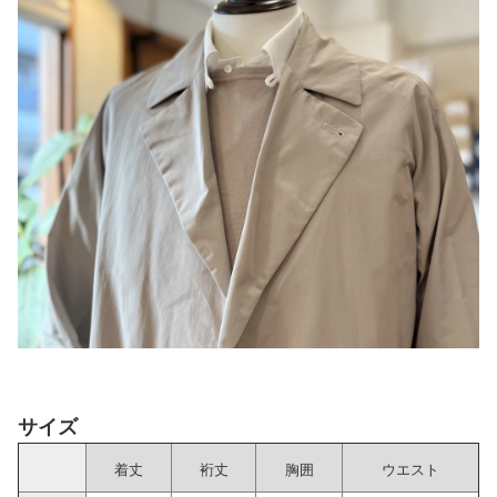
サイズ
着丈
裄丈
胸囲
ウエスト