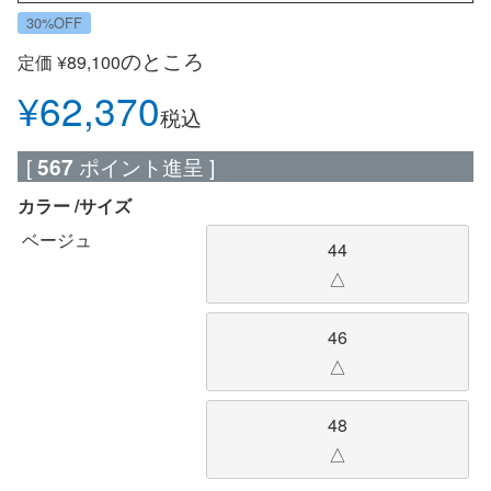
30%OFF
のところ
定価
¥
89,100
¥
62,370
税込
[
567
ポイント進呈 ]
カラー
サイズ
ベージュ
44
△
46
△
48
△