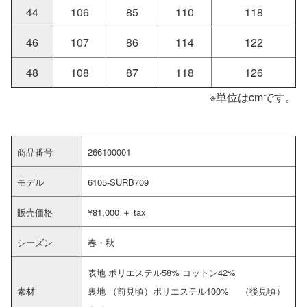
44
106
85
110
118
46
107
86
114
122
48
108
87
118
126
※単位はcmです。
商品番号
266100001
モデル
6105-SURB709
販売価格
¥81,000 ＋ tax
シーズン
春・秋
表地 ポリエステル58% コットン42%
素材
裏地 （前見頃）ポリエステル100% （後見頃）