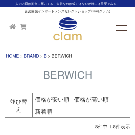
人の内面は黄金に輝いてる。大切なのは殻ではないが時には重要である。
苦楽園発インポートメンズセレクトショップclam(クラム)
HOME
BRAND
B
BERWICH
BERWICH
価格が安い順
価格が高い順
並び替
え
新着順
8
件中
1
-
8
件表示