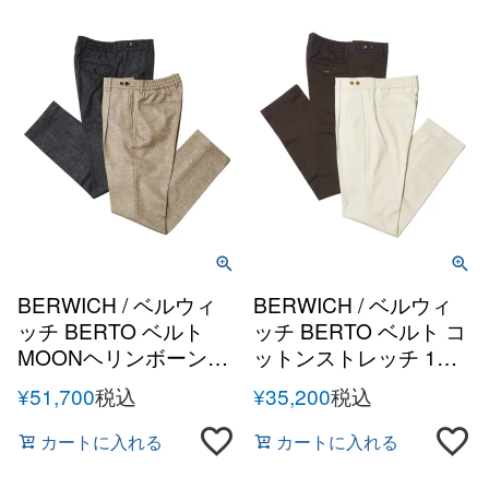
BERWICH / ベルウィ
BERWICH / ベルウィ
ッチ BERTO ベルト
ッチ BERTO ベルト コ
MOONヘリンボーンラ
ットンストレッチ 1プ
ムズウール 1プリーツ
リーツサイドアジャス
¥
51,700
税込
¥
35,200
税込
サイドアジャスターバ
ターバックシャーリン
ックシャーリングテー
グテーパードパンツ
カートに入れる
カートに入れる
パードパンツ