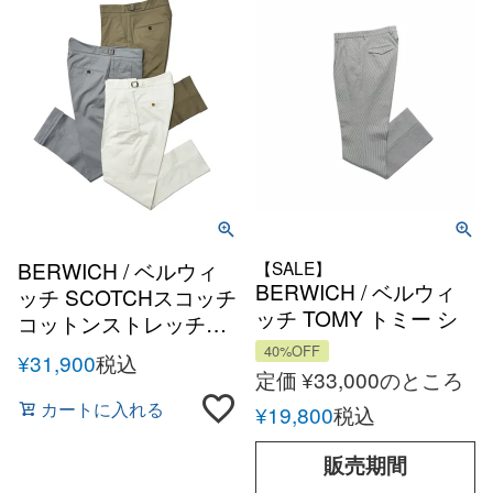
BERWICH / ベルウィ
【SALE】
BERWICH / ベルウィ
ッチ SCOTCHスコッチ
ッチ TOMY トミー シ
コットンストレッチツ
アサッカー コットン ス
イル 2プリーツサイド
40%OFF
¥
31,900
税込
トライプ 2アウトプリ
アジャスターテーパー
定価
¥
33,000
のところ
ーツ パンツ TOMY-
ドパンツ
カートに入れる
¥
19,800
税込
SB107X Made in Italy
高田モデル
販売期間