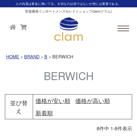
人の内面は黄金に輝いてる。大切なのは殻ではないが時には重要である。
苦楽園発インポートメンズセレクトショップclam(クラム)
HOME
BRAND
B
BERWICH
BERWICH
価格が安い順
価格が高い順
並び替
え
新着順
8
件中
1
-
8
件表示