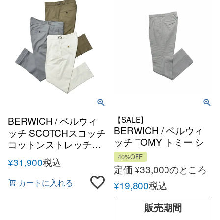
BERWICH / ベルウィ
【SALE】
BERWICH / ベルウィ
ッチ SCOTCHスコッチ
ッチ TOMY トミー シ
コットンストレッチツ
アサッカー コットン ス
イル 2プリーツサイド
40%OFF
¥
31,900
税込
トライプ 2アウトプリ
アジャスターテーパー
定価
¥
33,000
のところ
ーツ パンツ TOMY-
ドパンツ
カートに入れる
¥
19,800
税込
SB107X Made in Italy
高田モデル
販売期間