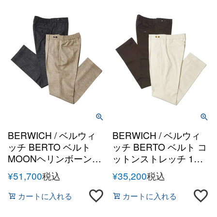
BERWICH / ベルウィ
BERWICH / ベルウィ
ッチ BERTO ベルト
ッチ BERTO ベルト コ
MOONヘリンボーンラ
ットンストレッチ 1プ
ムズウール 1プリーツ
リーツサイドアジャス
¥
51,700
税込
¥
35,200
税込
サイドアジャスターバ
ターバックシャーリン
ックシャーリングテー
グテーパードパンツ
カートに入れる
カートに入れる
パードパンツ