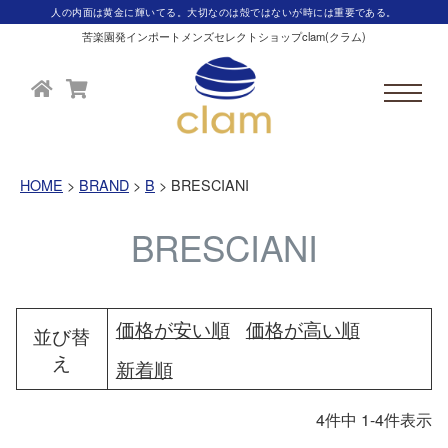
人の内面は黄金に輝いてる。大切なのは殻ではないが時には重要である。
苦楽園発インポートメンズセレクトショップclam(クラム)
HOME
BRAND
B
BRESCIANI
BRESCIANI
価格が安い順
価格が高い順
並び替
え
新着順
4
件中
1
-
4
件表示