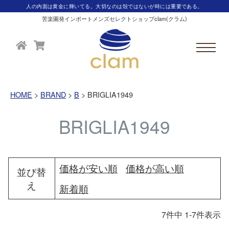
人の内面は黄金に輝いてる。大切なのは殻ではないが時には重要である。
苦楽園発インポートメンズセレクトショップclam(クラム)
HOME
BRAND
B
BRIGLIA1949
BRIGLIA1949
価格が安い順
価格が高い順
並び替
え
新着順
7
件中
1
-
7
件表示