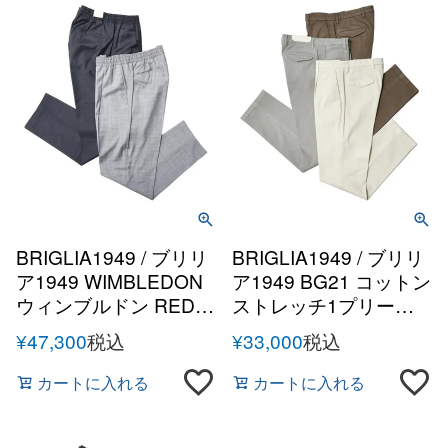
BRIGLIA1949 / ブリリ
BRIGLIA1949 / ブリリ
ア1949 WIMBLEDON
ア1949 BG21 コットン
ウィンブルドン REDA
ストレッチ1プリーツ
Active super120'sトロ
テーパードパンツ
¥
47,300
税込
¥
33,000
税込
ピカルウール1プリー
ツテーパードシャーリ
カートに入れる
カートに入れる
ングパンツ