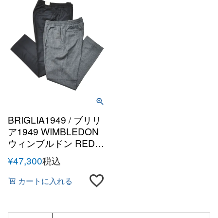
BRIGLIA1949 / ブリリ
ア1949 WIMBLEDON
ウィンブルドン REDA
ACTIVEウールサキソ
¥
47,300
税込
ニー1プリーツテーパ
ードシャーリングパン
カートに入れる
ツ