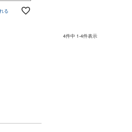
れる
4
件中
1
-
4
件表示