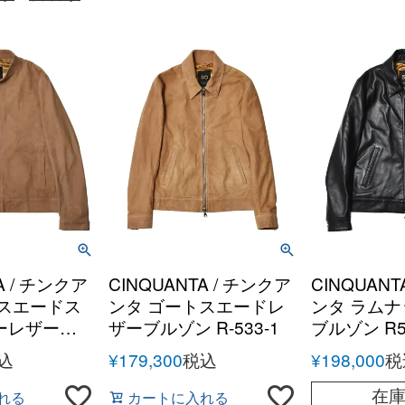
A / チンクア
CINQUANTA / チンクア
CINQUANT
トスエードス
ンタ ゴートスエードレ
ンタ ラム
ーレザーブ
ザーブルゾン R-533-1
ブルゾン R5
2-2012
込
¥
179,300
税込
¥
198,000
税
在
れる
カートに入れる