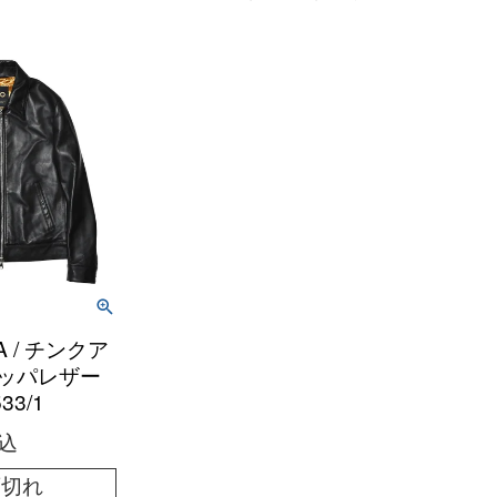
A / チンクア
ナッパレザー
33/1
込
庫切れ