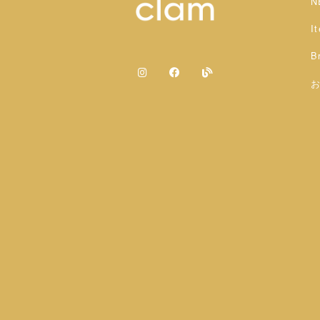
N
I
B