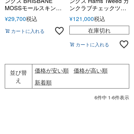
ングス BRISBANE
ングス Harris Tweed ガ
MOSSモールスキンオ
ンクラブチェックツイ
ーバーシャツ
ード サファリジャケッ
¥
29,700
税込
¥
121,000
税込
ト
在庫切れ
カートに入れる
カートに入れる
価格が安い順
価格が高い順
並び替
え
新着順
6
件中
1
-
6
件表示