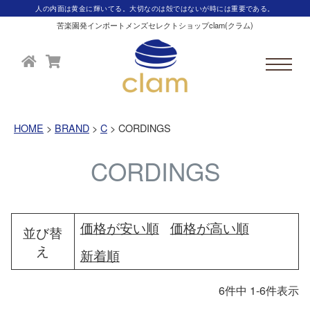
人の内面は黄金に輝いてる。大切なのは殻ではないが時には重要である。
苦楽園発インポートメンズセレクトショップclam(クラム)
HOME
BRAND
C
CORDINGS
CORDINGS
価格が安い順
価格が高い順
並び替
え
新着順
6
件中
1
-
6
件表示