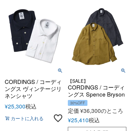
CORDINGS / コーディ
【SALE】
CORDINGS / コーディ
ングス ヴィンテージリ
ングス Spence Bryson
ネンシャツ
アイリッシュリネンオ
30%OFF
¥
25,300
税込
ーバーシャツ
定価
¥
36,300
のところ
カートに入れる
¥
25,410
税込