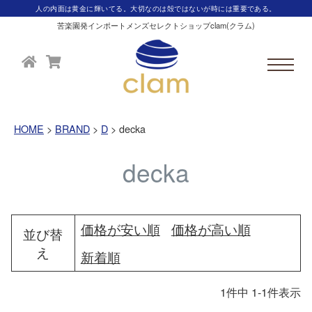
人の内面は黄金に輝いてる。大切なのは殻ではないが時には重要である。
苦楽園発インポートメンズセレクトショップclam(クラム)
HOME
BRAND
D
decka
decka
価格が安い順
価格が高い順
並び替
え
新着順
1
件中
1
-
1
件表示