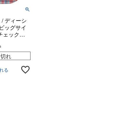
TE / ディーシ
 ビッグサイ
チェックボ
シャツ
込
庫切れ
れる