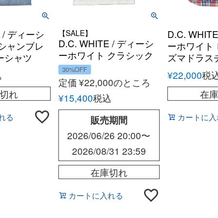
E / ディーシ
【SALE】
D.C. WHI
D.C. WHITE / ディーシ
 シャンブレ
ーホワイト
ーホワイト クラシック
ーシャツ
ズマドラス
ラガーシャツ
タンダウン
30%OFF
込
¥
22,000
税
定価
¥
22,000
のところ
切れ
在
¥
15,400
税込
れる
カートに入
販売期間
2026/06/26 20:00
〜
2026/08/31 23:59
在庫切れ
カートに入れる