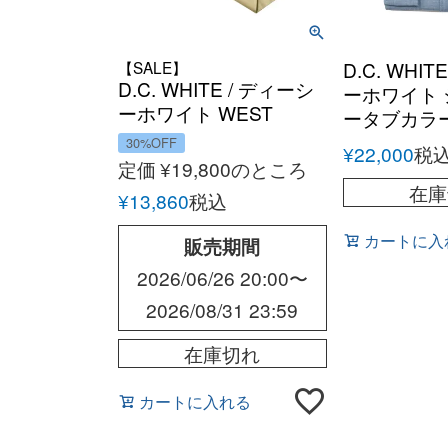
【SALE】
D.C. WHIT
D.C. WHITE / ディーシ
ーホワイト
ーホワイト WEST
ータブカラ
POINT AMERICAN
30%OFF
¥
22,000
税
TROUSER ウエストポ
定価
¥
19,800
のところ
イントアメリカントラ
在庫
¥
13,860
税込
ウザーズ チノパン
カートに入
販売期間
2026/06/26 20:00
〜
2026/08/31 23:59
在庫切れ
カートに入れる