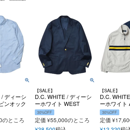
【SALE】
【SALE】
E / ディーシ
D.C. WHITE / ディーシ
D.C. WHI
 ピンオック
ーホワイト WEST
ーホワイト A
ウンシャツ
POINT BLAZER NAVY
FIELD by 
30%OFF
30%OFF
ブレザー 紺ブレ メンズ
WHITE（
0
のところ
定価
¥
55,000
のところ
定価
¥
17,60
ックフィー
込
¥
38,500
税込
¥
12,320
税