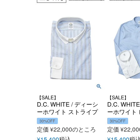
【SALE】
【SALE】
D.C. WHITE / ディーシ
D.C. WHIT
ーホワイト ストライプ
ーホワイト
オックスクレリックタ
スボタンダ
30%OFF
30%OFF
ブカラーシャツ
定価
¥
22,000
のところ
定価
¥
22,00
¥
15,400
税込
¥
15,400
税