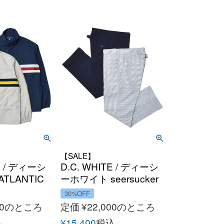
【SALE】
TE / ディーシ
D.C. WHITE / ディーシ
TLANTIC
ーホワイト seersucker
DC
AMERICAN TROUSER
30%OFF
アトランティ
シアサッカーコットン
0
のところ
定価
¥
22,000
のところ
ルドバイデ
アメリカントラウザー
込
¥
15,400
税込