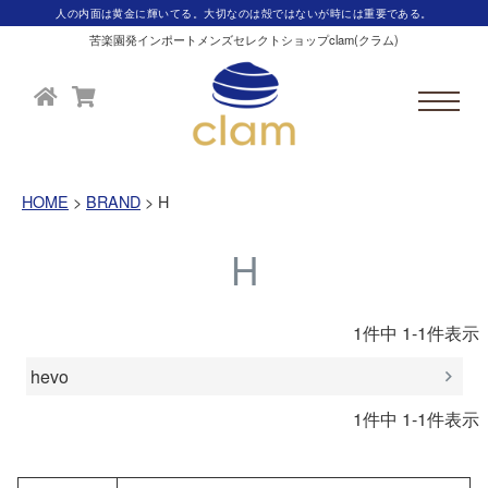
人の内面は黄金に輝いてる。大切なのは殻ではないが時には重要である。
苦楽園発インポートメンズセレクトショップclam(クラム)
HOME
BRAND
H
H
1
件中
1
-
1
件表示
hevo
1
件中
1
-
1
件表示