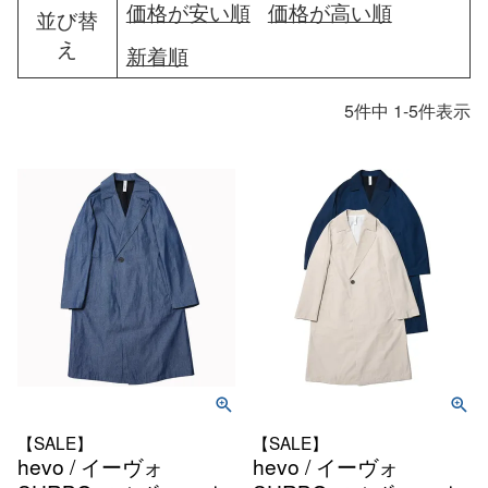
価格が安い順
価格が高い順
並び替
え
新着順
5
件中
1
-
5
件表示
【SALE】
【SALE】
hevo / イーヴォ
hevo / イーヴォ