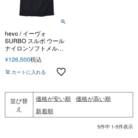
hevo / イーヴォ
SURBO スルボ ウール
ナイロンソフトメルト
ン1Bセミダブルコート
¥
126,500
税込
カートに入れる
価格が安い順
価格が高い順
並び替
え
新着順
5
件中
1
-
5
件表示