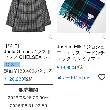
【SALE】
Joshua Ellis / ジョシュ
Justo Gimeno / フスト
ア・エリス ゴードンチ
ヒメノ CHELSEA シェ
ェック カシミヤマフラ
パードチェックツイー
ー
30%OFF
¥
39,600
税込
ド ラグランスリーブシ
定価
¥
180,400
のところ
ョートコート
カートに入れる
¥
126,280
税込
販売期間
2026/06/26 20:00
〜
2026/08/31 23:59