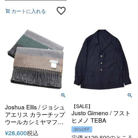
カートに入れる
Joshua Ellis / ジョシュ
【SALE】
Justo Gimeno / フスト
アエリス カラーチップ
ヒメノ TEBA
ウールカシミヤマフラ
CLASSIC ヘリンボー
ー 30×180
30%OFF
¥
28,600
税込
ンツイード ジャケット
定価
¥
129,800
のところ