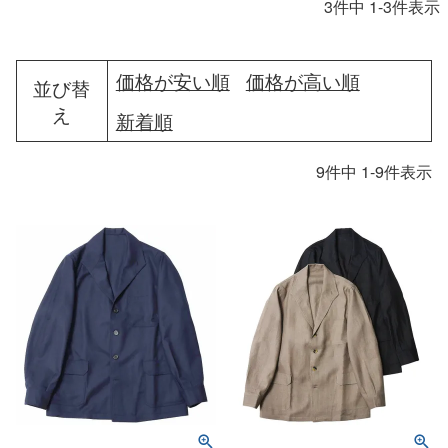
3
件中
1
-
3
件表示
価格が安い順
価格が高い順
並び替
え
新着順
9
件中
1
-
9
件表示