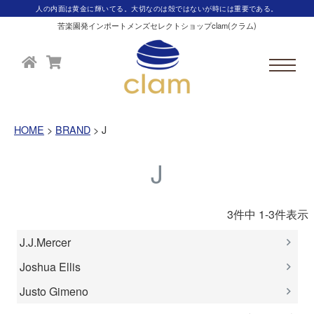
人の内面は黄金に輝いてる。大切なのは殻ではないが時には重要である。
苦楽園発インポートメンズセレクトショップclam(クラム)
HOME
BRAND
J
J
3
件中
1
-
3
件表示
J.J.Mercer
Joshua Ellis
Justo Gimeno