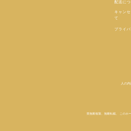
配送につ
キャンセ
て
プライバ
人の内
禁無断複製、無断転載、 このホ