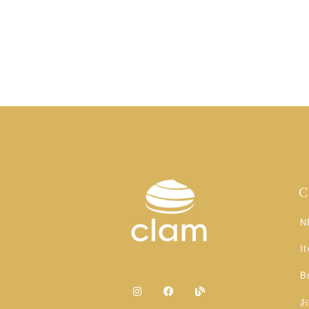
N
I
B