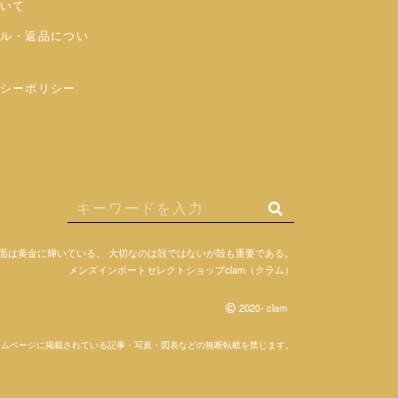
いて
ル・返品につい
シーポリシー
面は黄金に輝いている。
大切なのは殻ではないが殻も重要である。
メンズインポートセレクトショップclam（クラム）
2020- clam
ームページに掲載されている記事・写真・図表などの無断転載を禁じます。