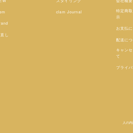
EW
スタイリング
会社概要
特定商取
tem
clam Journal
示
rand
お支払に
お直し
配送につ
キャンセ
て
プライバ
人の内