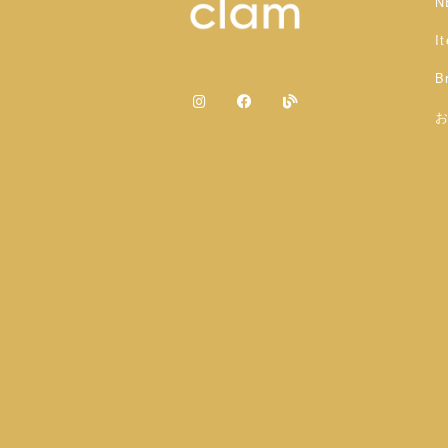
N
I
B