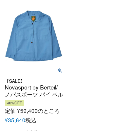
【SALE】
Novasport by Berteil/
ノバスポーツ バイ ベル
テイユ Loctudy コット
40%OFF
ンフレンチジャケット
定価
¥
59,400
のところ
made in French
¥
35,640
税込