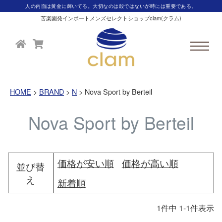
人の内面は黄金に輝いてる。大切なのは殻ではないが時には重要である。
苦楽園発インポートメンズセレクトショップclam(クラム)
HOME
BRAND
N
Nova Sport by Berteil
Nova Sport by Berteil
価格が安い順
価格が高い順
並び替
え
新着順
1
件中
1
-
1
件表示