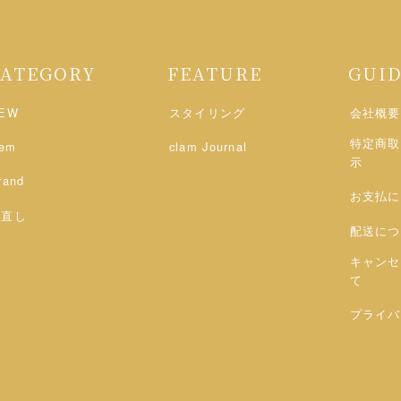
CATEGORY
FEATURE
GUI
EW
スタイリング
会社概要
特定商取
tem
clam Journal
示
rand
お支払に
お直し
配送につ
キャンセ
て
プライバ