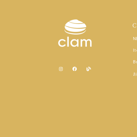
N
I
B