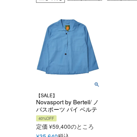
【SALE】
Novasport by Berteil/ ノ
バスポーツ バイ ベルテ
イユ Loctudy コットン
40%OFF
フレンチジャケット
定価
¥
59,400
のところ
made in French
¥
35,640
税込