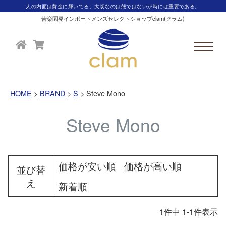
人の内面は黄金に輝いてる。大切なのは殻ではないが時には重要である。
苦楽園発インポートメンズセレクトショップclam(クラム)
HOME
BRAND
S
Steve Mono
Steve Mono
価格が安い順
価格が高い順
並び替
え
新着順
1
件中
1
-
1
件表示