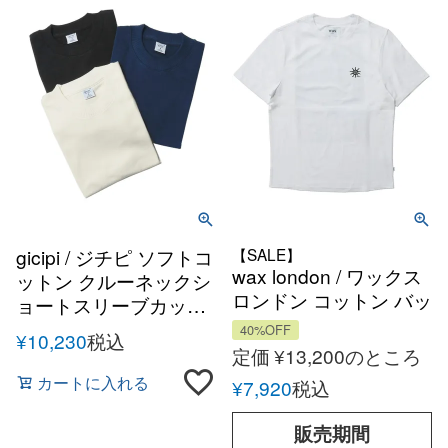
gicipi / ジチピ ソフトコ
【SALE】
wax london / ワックス
ットン クルーネックシ
ロンドン コットン バッ
ョートスリーブカット
クプリント Tシャツ
ソー
40%OFF
¥
10,230
税込
定価
¥
13,200
のところ
カートに入れる
¥
7,920
税込
販売期間