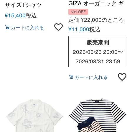
GIZA オーガニック ギ
サイズTシャツ
ザ コットン S/S クルー
50%OFF
¥
15,400
税込
ネック カットソー
定価
¥
22,000
のところ
EXTREME-MM-
カートに入れる
¥
11,000
税込
JERSEY GIZA
ORGANIC DUSTY 無
販売期間
地 Tシャツ MADE IN
2026/06/26 20:00
〜
ITARY
2026/08/31 23:59
カートに入れる