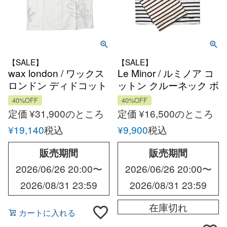
【SALE】
【SALE】
wax london / ワックス
Le Minor / ルミノア コ
ロンドン ディドコット
ットン クルーネック ボ
エンブロイダリー オー
ーダーショートスリー
40%OFF
40%OFF
プンカラーシャツ
ブカットソー バスク
定価
¥
31,900
のところ
定価
¥
16,500
のところ
シャツ フランス
¥
19,140
税込
¥
9,900
税込
販売期間
販売期間
2026/06/26 20:00
〜
2026/06/26 20:00
〜
2026/08/31 23:59
2026/08/31 23:59
在庫切れ
カートに入れる