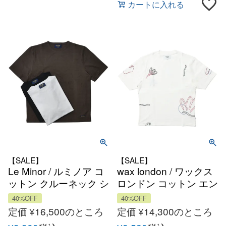
カートに入れる
【SALE】
【SALE】
Le Minor / ルミノア コ
wax london / ワックス
ットン クルーネック シ
ロンドン コットン エン
ョートスリーブカット
ブロイダリー オーバー
40%OFF
40%OFF
ソー バスクシャツ
サイズ Tシャツ
定価
¥
16,500
のところ
定価
¥
14,300
のところ
フランス