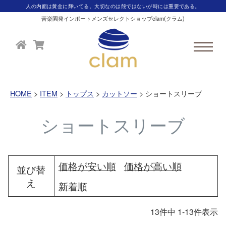
人の内面は黄金に輝いてる。大切なのは殻ではないが時には重要である。
苦楽園発インポートメンズセレクトショップclam(クラム)
HOME
ITEM
トップス
カットソー
ショートスリーブ
ショートスリーブ
価格が安い順
価格が高い順
並び替
え
新着順
13
件中
1
-
13
件表示