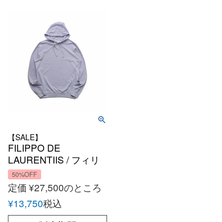
【SALE】
FILIPPO DE
LAURENTIIS / フィリ
ッポデローレンティス
50%OFF
コットン カノコ プルオ
定価
¥
27,500
のところ
ーバー フーディー
¥
13,750
税込