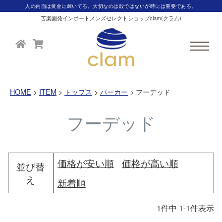
人の内面は黄金に輝いてる。大切なのは殻ではないが時には重要である。
苦楽園発インポートメンズセレクトショップclam(クラム)
HOME
ITEM
トップス
パーカー
フーデッド
フーデッド
価格が安い順
価格が高い順
並び替
え
新着順
1
件中
1
-
1
件表示