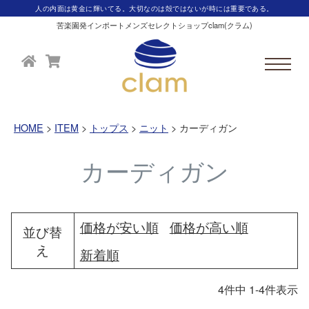
人の内面は黄金に輝いてる。大切なのは殻ではないが時には重要である。
苦楽園発インポートメンズセレクトショップclam(クラム)
HOME
ITEM
トップス
ニット
カーディガン
カーディガン
価格が安い順
価格が高い順
並び替
え
新着順
4
件中
1
-
4
件表示