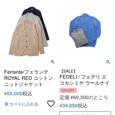
Ferrante/フェランテ
【SALE】
FEDELI / フェデリ エ
ROYAL RED コットン
コカシミヤ ウールナイ
ニットジャケット
ロン ブークレ Vネック
50%OFF
¥
55,000
税込
ニット カーディガン
定価
¥
69,300
のところ
ECO CH LANA
カートに入れる
¥
34,650
税込