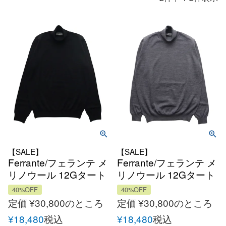
【SALE】
【SALE】
Ferrante/フェランテ メ
Ferrante/フェランテ メ
リノウール 12Gタート
リノウール 12Gタート
ルネックニット
ルネックニット
40%OFF
40%OFF
定価
¥
30,800
のところ
定価
¥
30,800
のところ
¥
18,480
税込
¥
18,480
税込