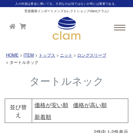
人の内面は黄金に輝いてる。大切なのは殻ではないが時には重要である。
苦楽園発インポートメンズセレクトショップclam(クラム)
HOME
ITEM
トップス
ニット
ロングスリーブ
タートルネック
タートルネック
価格が安い順
価格が高い順
並び替
え
新着順
2
件中
1
-
2
件表示