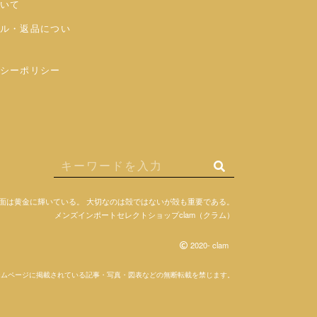
いて
ル・返品につい
シーポリシー
面は黄金に輝いている。
大切なのは殻ではないが殻も重要である。
メンズインポートセレクトショップclam（クラム）
2020- clam
ームページに掲載されている記事・写真・図表などの無断転載を禁じます。