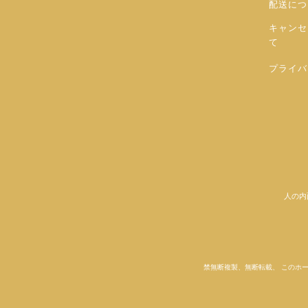
配送につ
キャンセ
て
プライバ
人の内
禁無断複製、無断転載、 このホ