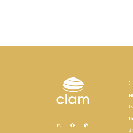
N
I
B