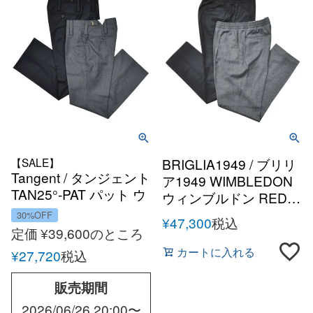
【SALE】
BRIGLIA1949 / ブリリ
Tangent / タンジェント
ア1949 WIMBLEDON
TAN25°-PAT パット ウ
ウィンブルドン REDA
ールサキソニー1プリ
ACTIVEウールサキソ
30%OFF
¥
47,300
税込
ーツ ブリティッシュバ
ニー1プリーツテーパ
定価
¥
39,600
のところ
ラックパンツ
ードシャーリングパン
カートに入れる
¥
27,720
税込
ツ
販売期間
2026/06/26 20:00
〜