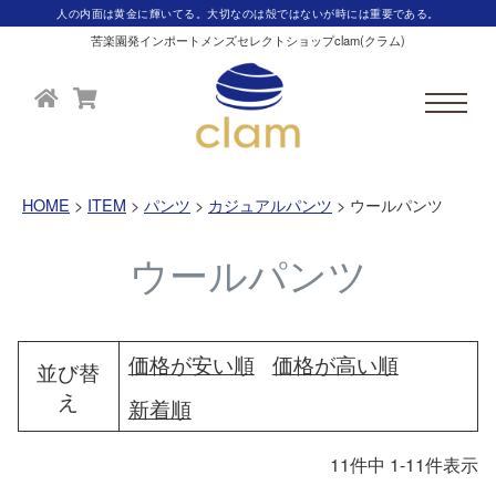
人の内面は黄金に輝いてる。大切なのは殻ではないが時には重要である。
苦楽園発インポートメンズセレクトショップclam(クラム)
HOME
ITEM
パンツ
カジュアルパンツ
ウールパンツ
ウールパンツ
価格が安い順
価格が高い順
並び替
え
新着順
11
件中
1
-
11
件表示