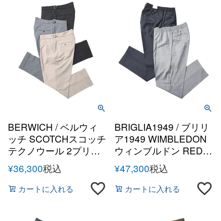
BERWICH / ベルウィ
BRIGLIA1949 / ブリリ
ッチ SCOTCHスコッチ
ア1949 WIMBLEDON
テクノウール 2プリー
ウィンブルドン REDA
ツサイドアジャスター
Active super120'sトロ
¥
36,300
税込
¥
47,300
税込
テーパードパンツ
ピカルウール1プリー
ツテーパードシャーリ
カートに入れる
カートに入れる
ングパンツ