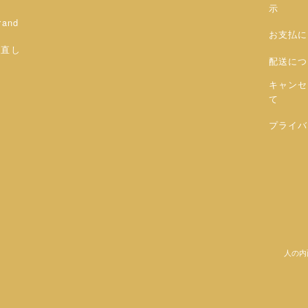
示
rand
お支払に
お直し
配送につ
キャンセ
て
プライバ
人の内