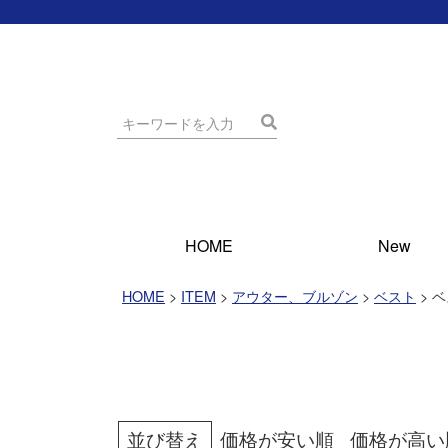
HOME
New
HOME
ITEM
アウター、ブルゾン
ベスト
ベ
並び替え
価格が安い順
価格が高い