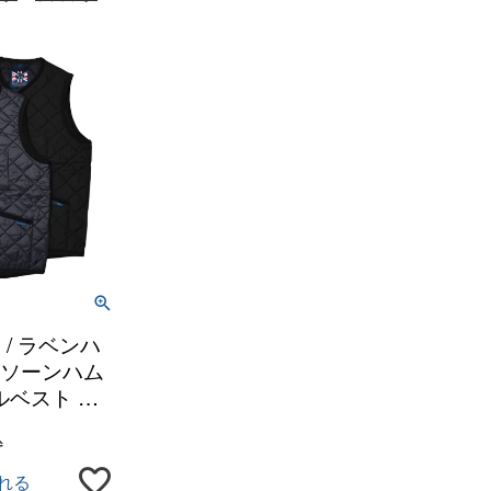
 / ラベンハ
am ソーンハム
ルベスト キ
 カラーレス
込
れる