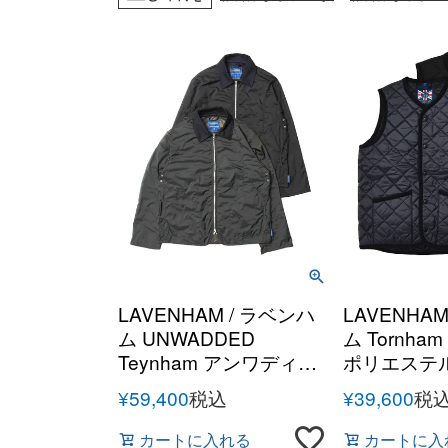
LAVENHAM / ラベンハ
LAVENHAM
ム UNWADDED
ム Tornh
Teynham アンワディッ
ポリエステ
ドティナム ポリエステ
ルティング
¥
59,400
税込
¥
39,600
税
ル ライトウェイトジャ
ベスト
ケット
カートに入れる
カートに入