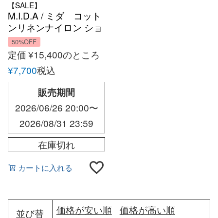
【SALE】
M.I.D.A / ミダ コット
ンリネンナイロン ショ
ートスリーブ オーバー
50%OFF
シャツ 春夏 メンズ イ
定価
¥
15,400
のところ
タリア アメリカ CPO
¥
7,700
税込
MIDA
販売期間
2026/06/26 20:00
〜
2026/08/31 23:59
在庫切れ
カートに入れる
価格が安い順
価格が高い順
並び替