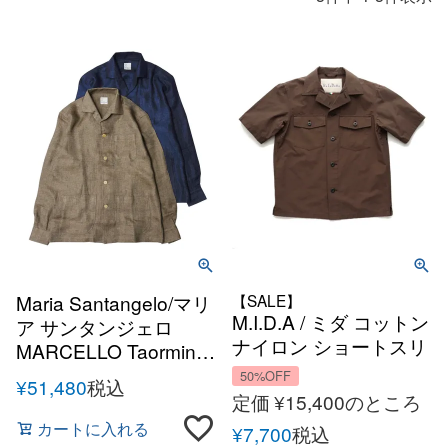
Maria Santangelo/マリ
【SALE】
M.I.D.A / ミダ コットン
ア サンタンジェロ
ナイロン ショートスリ
MARCELLO Taormina
ーブ シャツジャケット
リネンシャツジャケッ
50%OFF
¥
51,480
税込
春夏 メンズ イタリア
ト
定価
¥
15,400
のところ
アメリカ CPO MIDA
カートに入れる
¥
7,700
税込