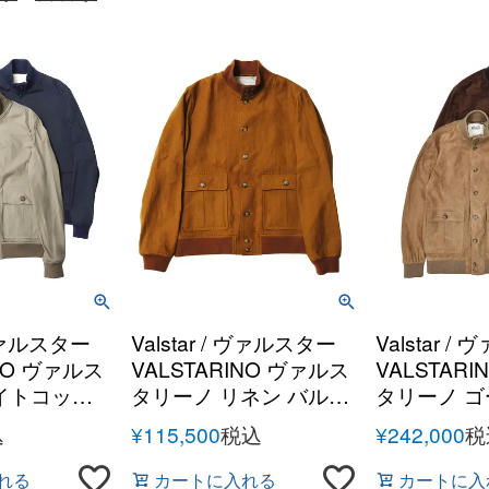
/ ヴァルスター
Valstar / ヴァルスター
Valstar 
INO ヴァルス
VALSTARINO ヴァルス
VALSTAR
イトコット
タリーノ リネン バルス
タリーノ 
ターブルゾン
ターブルゾン
ド バルス
込
¥
115,500
税込
¥
242,000
税
れる
カートに入れる
カートに入