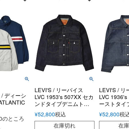
LEVI'S / リーバイス
LEVI'S /
E / ディーシ
LVC 1953's 507XX セカ
LVC 1936'
TLANTIC
ンドタイプデニムトラ
ーストタイ
C
ッカージャケット
ャケット
¥
52,800
税込
¥
52,800
税
アトランティ
0
のところ
ルドバイデ
在庫切れ
在
込