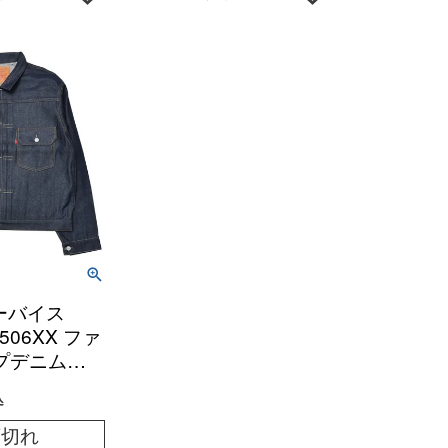
 リーバイス
s 506XX ファ
プデニムジ
込
庫切れ