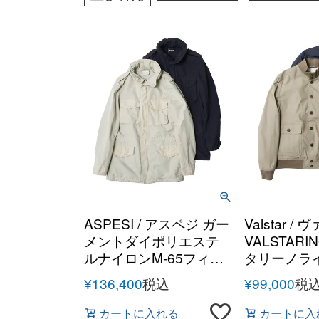
ASPESI / アスペジ ガー
Valstar 
メントダイポリエステ
VALSTAR
ルナイロンM-65フィー
タリーノラ
ルドジャケット
ン バルス
¥
136,400
税込
¥
99,000
税
GIUBBOTTO 65
REPLICA/4II721F973
カートに入れる
カートに入