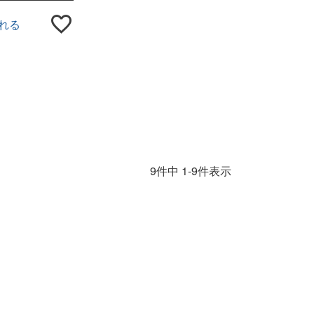
れる
9
件中
1
-
9
件表示