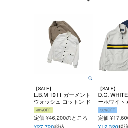
【SALE】
【SALE】
L.B.M 1911 ガーメント
D.C. WHIT
ウォッシュ コットン ド
ーホワイト A
ライビング ブルゾン 春
FIELD by D
40%OFF
30%OFF
夏 ライトウェイト イタ
WHITE（
定価
¥
46,200
のところ
定価
¥
17,60
リア
ックフィー
¥
27,720
税込
¥
12,320
税