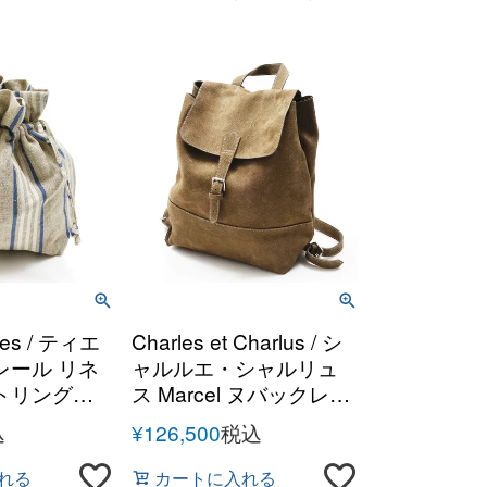
eres / ティエ
Charles et Charlus / シ
レール リネ
ャルルエ・シャルリュ
トリングポ
ス Marcel ヌバックレザ
ーバッグパック
込
¥
126,500
税込
れる
カートに入れる