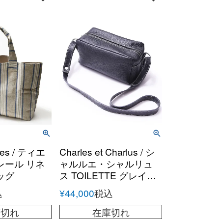
eres / ティエ
Charles et Charlus / シ
レール リネ
ャルルエ・シャルリュ
ッグ
ス TOILETTE グレイン
レザー ショルダーポー
込
¥
44,000
税込
チ
庫切れ
在庫切れ