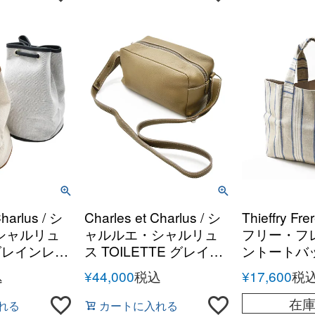
Charlus / シ
Charles et Charlus / シ
Thieffry Fr
シャルリュ
ャルルエ・シャルリュ
フリー・フ
a グレインレザ
ス TOILETTE グレイン
ントートバ
スコンビ ド
レザー ショルダーポー
込
¥
44,000
税込
¥
17,600
税
ングバッグ
チ
在
れる
カートに入れる