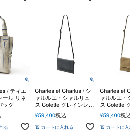
eres / ティエ
Charles et Charlus / シ
Charles et 
レール リネ
ャルルエ・シャルリュ
ャルルエ・
バッグ
ス Colette グレインレザ
ス Colette グレインレザ
ー サコッシュ ショルダ
ー サコッシ
込
¥
59,400
税込
¥
59,400
税
ーバッグ
ーバッグ
れる
カートに入れる
カートに入