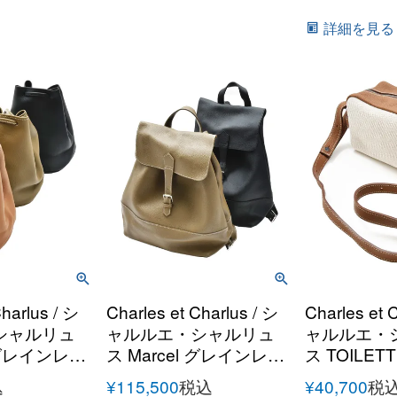
詳細を見る
Charlus / シ
Charles et Charlus / シ
Charles et 
シャルリュ
ャルルエ・シャルリュ
ャルルエ・
a グレインレザ
ス Marcel グレインレザ
ス TOILE
ストリングバ
ー バッグパック
レザー キ
込
¥
115,500
税込
¥
40,700
税
ビ ショル