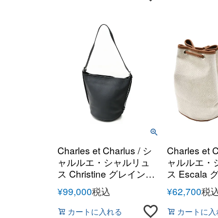
Charles et Charlus / シ
Charles et 
ャルルエ・シャルリュ
ャルルエ・
ス Christine グレインレ
ス Escal
ザー ショルダーバッグ
ー キャンバ
¥
99,000
税込
¥
62,700
税
ローストリ
カートに入れる
カートに入