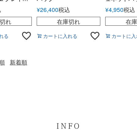
ョルダーポー
France 
込
¥
26,400
税込
¥
4,950
税込
コバッグ
切れ
在庫切れ
在
れる
カートに入れる
カートに入
順
新着順
INFO