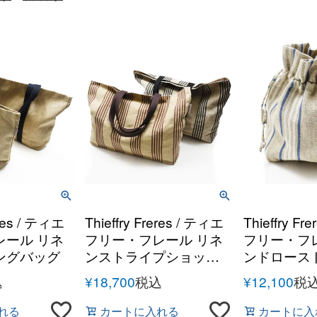
eres / ティエ
Thieffry Freres / ティエ
Thieffry Fr
レール リネ
フリー・フレール リネ
フリー・フ
ングバッグ
ンストライプショッピ
ンドロース
ングバッグ
ーチ
込
¥
18,700
税込
¥
12,100
税
れる
カートに入れる
カートに入