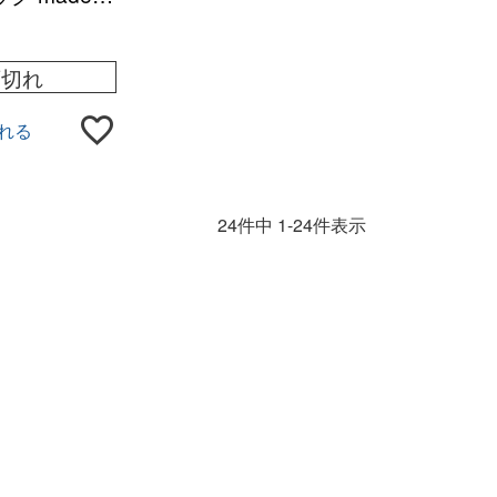
トートバッグ エ
庫切れ
れる
24
件中
1
-
24
件表示