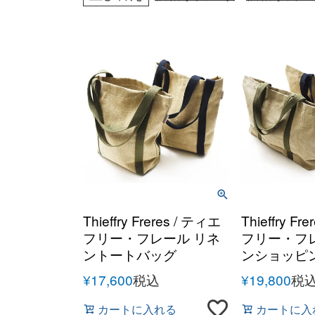
Thieffry Freres / ティエ
Thieffry Fr
フリー・フレール リネ
フリー・フ
ントートバッグ
ンショッピ
¥
17,600
税込
¥
19,800
税
カートに入れる
カートに入