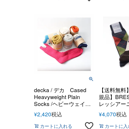
decka / デカ Cased
【送料無料
Heavyweight Plain
規品】BRESCI
Socks /ヘビーウェイト
レッシアー
プレーン リブソックス
ル ウールナ
¥
2,420
税込
¥
4,070
税込
靴下【国内正規品】
クス 秋冬 
ア 靴下
カートに入れる
カートに入