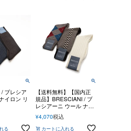
I / ブレシア
【送料無料】【国内正
ナイロン リ
規品】BRESCIANI / ブ
レシアーニ ウール ナイ
ロン ソックス
¥
4,070
税込
れる
カートに入れる