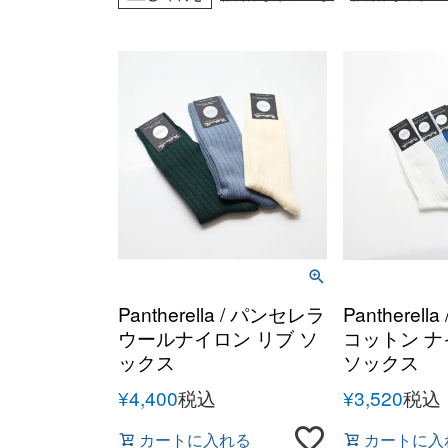
Pantherella / パンセレラ
Pantherel
ウールナイロン リブ ソ
コットン ナ
ックス
ソックス
¥
4,400
税込
¥
3,520
税込
カートに入れる
カートに入