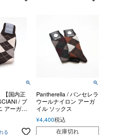
】【国内正
Pantherella / パンセレラ
ANI / ブ
ウールナイロン アーガ
ニ アーガイ
イル ソックス
イロン ソッ
¥
4,400
税込
メンズ イタリ
在庫切れ
れる