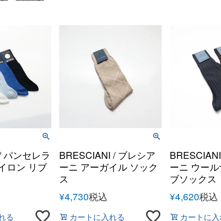
la / パンセレラ
BRESCIANI / ブレシア
BRESCIAN
イロン リブ
ーニ アーガイル ソック
ーニ ウール
ス
ブソックス
¥
4,730
税込
¥
4,620
税込
れる
カートに入れる
カートに入