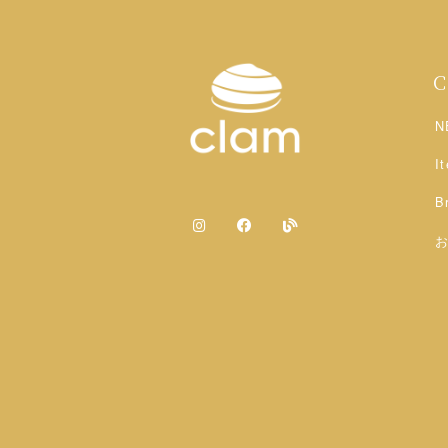
N
I
B