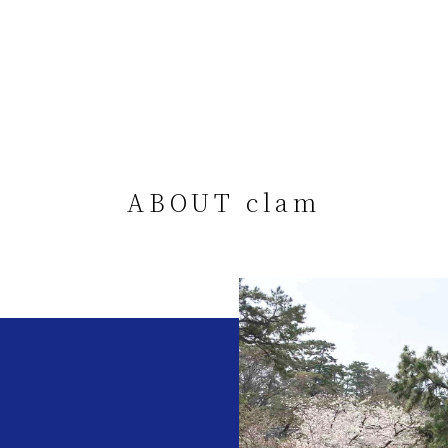
ABOUT clam
。