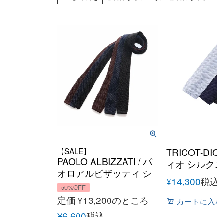
【SALE】
TRICOT-DI
PAOLO ALBIZZATI / パ
ィオ シル
オロアルビザッティ シ
¥
14,300
税
ルクニットタイ オール
50%OFF
シーズン メンズ イタリ
定価
¥
13,200
のところ
カートに入
ア ニットタイ
¥
6,600
税込