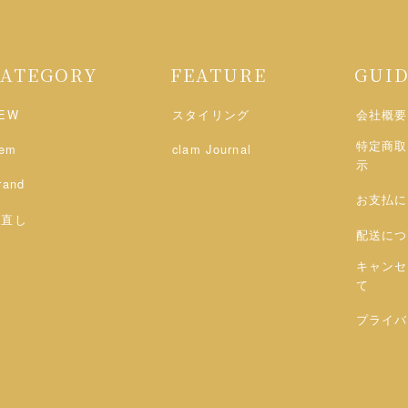
CATEGORY
FEATURE
GUI
EW
スタイリング
会社概要
特定商取
tem
clam Journal
示
rand
お支払に
お直し
配送につ
キャンセ
て
プライバ