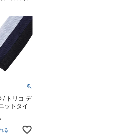
O / トリコ デ
クニットタイ
込
れる