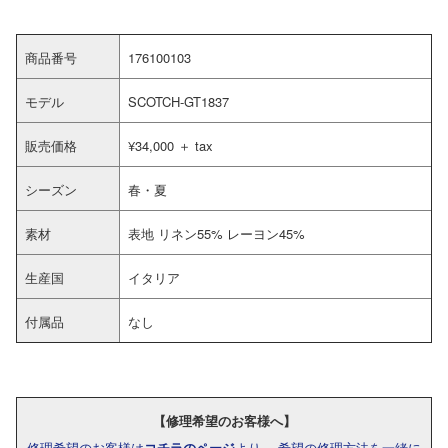
商品番号
176100103
モデル
SCOTCH-GT1837
販売価格
¥34,000 ＋ tax
シーズン
春・夏
素材
表地 リネン55% レーヨン45%
生産国
イタリア
付属品
なし
【修理希望のお客様へ】
修理希望のお客様は
コチラのページ
より、 希望の修理方法を一緒に