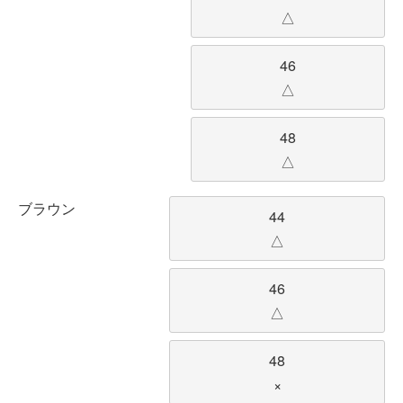
△
46
△
48
△
ブラウン
44
△
46
△
48
×