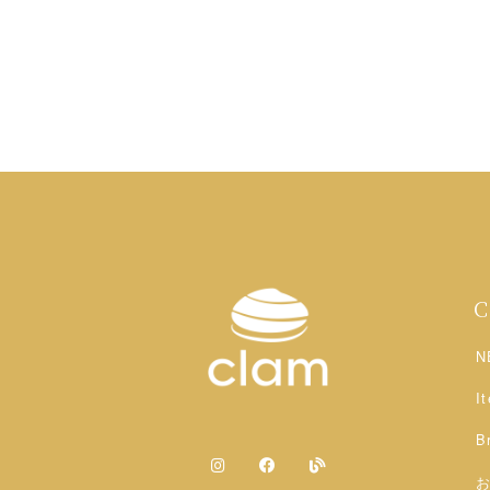
N
I
B