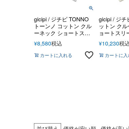
gicipi / ジチピ TONNO
gicipi / 
トーンノ コットン クル
ットン ク
ーネック ショートスリ
ョートスリ
ーブカットソー
ソー
¥
8,580
税込
¥
10,230
税
カートに入れる
カートに入
並び替え
価格が安い順
価格が高い