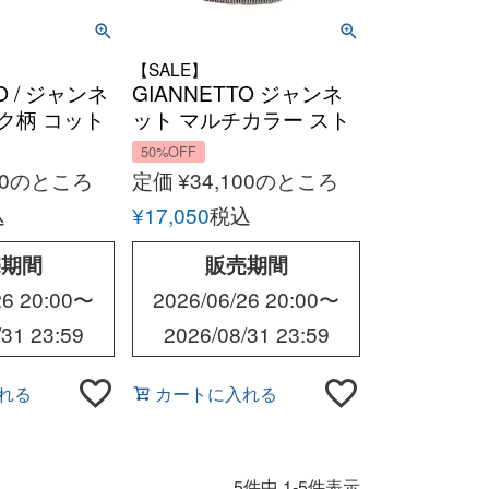
【SALE】
O / ジャンネ
GIANNETTO ジャンネ
ク柄 コット
ット マルチカラー スト
ュド CPO
ライプシャツ オール
50%OFF
ールシーズ
シーズン メンズ イタリ
0
のところ
定価
¥
34,100
のところ
イタリア アメ
ア スリムフィット
込
¥
17,050
税込
売期間
販売期間
26 20:00
〜
2026/06/26 20:00
〜
/31 23:59
2026/08/31 23:59
れる
カートに入れる
5
件中
1
-
5
件表示