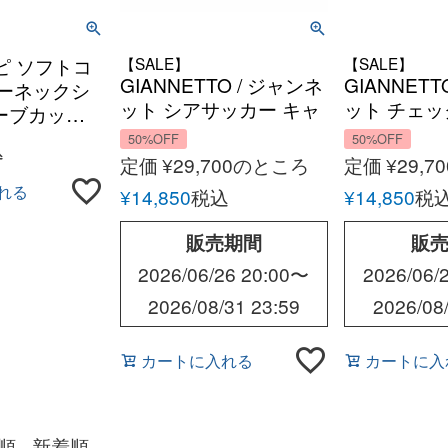
ジチピ ソフトコ
【SALE】
【SALE】
GIANNETTO / ジャンネ
GIANNETT
ルーネックシ
ット シアサッカー キャ
ット チェッ
ーブカット
ンディーストライプ ボ
ン ウォッシ
50%OFF
50%OFF
込
タンダウン シャツ
シャツ オ
定価
¥
29,700
のところ
定価
¥
29,70
ン メンズ 
れる
¥
14,850
税込
¥
14,850
税
リカ
販売期間
販
2026/06/26 20:00
〜
2026/06/
2026/08/31 23:59
2026/08
カートに入れる
カートに入
順
新着順