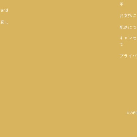
示
rand
お支払に
お直し
配送につ
キャンセ
て
プライバ
人の内