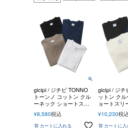
gicipi / ジチピ TONNO
gicipi / 
トーンノ コットン クル
ットン ク
ーネック ショートスリ
ョートスリ
ーブカットソー
ソー
¥
8,580
税込
¥
10,230
税
カートに入れる
カートに入