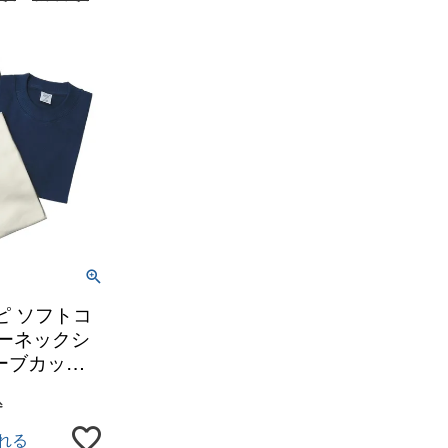
ジチピ ソフトコ
ルーネックシ
ーブカット
込
れる