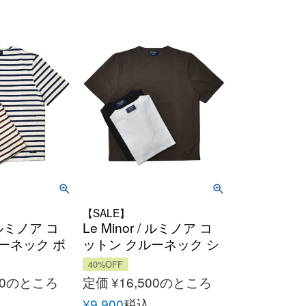
【SALE】
/ ルミノア コ
Le Minor / ルミノア コ
ーネック ボ
ットン クルーネック シ
ートスリー
ョートスリーブカット
40%OFF
ー バスク
ソー バスクシャツ
0
のところ
定価
¥
16,500
のところ
ランス
フランス
¥
9,900
税込