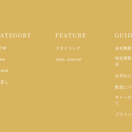
CATEGORY
FEATURE
GUI
EW
スタイリング
会社概要
特定商取
tem
clam Journal
示
rand
お支払に
お直し
配送につ
キャンセ
て
プライバ