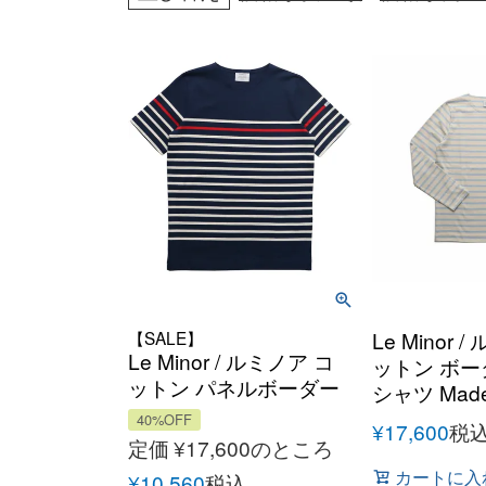
【SALE】
Le Minor 
Le Minor / ルミノア コ
ットン ボー
ットン パネルボーダー
シャツ Made 
ショートスリーブ シャ
40%OFF
¥
17,600
税
ツ
定価
¥
17,600
のところ
カートに入
¥
10,560
税込