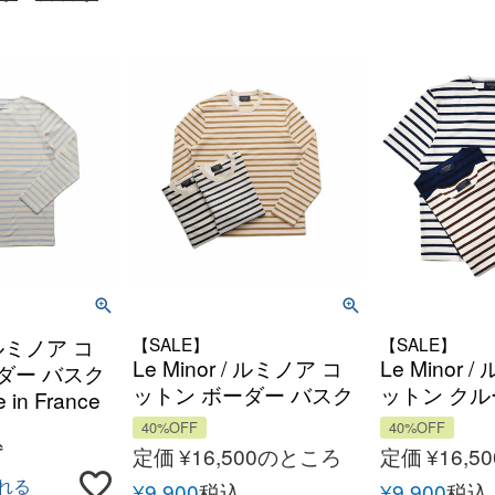
/ ルミノア コ
【SALE】
【SALE】
Le Minor / ルミノア コ
Le Minor 
ダー バスク
ットン ボーダー バスク
ットン クル
in France
シャツ Made in France
ーダーショ
40%OFF
40%OFF
込
マリニエール
ブカットソ
定価
¥
16,500
のところ
定価
¥
16,50
シャツ フ
れる
¥
9,900
税込
¥
9,900
税込