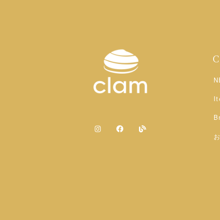
N
I
B