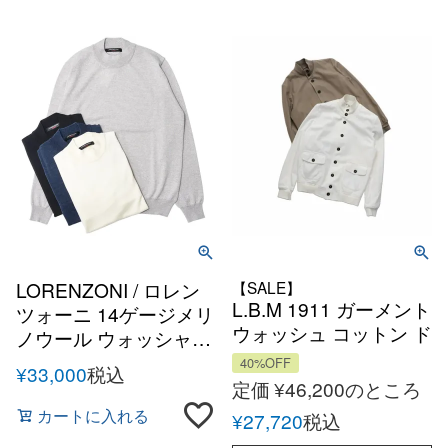
LORENZONI / ロレン
【SALE】
L.B.M 1911 ガーメント
ツォーニ 14ゲージメリ
ウォッシュ コットン ド
ノウール ウォッシャブ
ライビング ブルゾン 春
ル モックネックニット
40%OFF
¥
33,000
税込
夏 ライトウェイト イタ
定価
¥
46,200
のところ
リア
カートに入れる
¥
27,720
税込