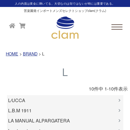
人の内面は黄金に輝いてる。大切なのは殻ではないが時には重要である。
苦楽園発インポートメンズセレクトショップclam(クラム)
HOME
BRAND
L
L
10
件中
1
-
10
件表示
L⁄UCCA
L.B.M 1911
LA MANUAL ALPARGATERA