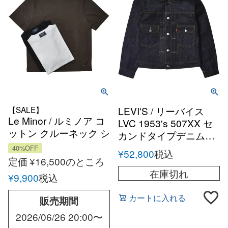
【SALE】
LEVI'S / リーバイス
Le Minor / ルミノア コ
LVC 1953's 507XX セ
ットン クルーネック シ
カンドタイプデニムト
ョートスリーブカット
ラッカージャケット
40%OFF
¥
52,800
税込
ソー バスクシャツ
定価
¥
16,500
のところ
フランス
在庫切れ
¥
9,900
税込
カートに入れる
販売期間
2026/06/26 20:00
〜