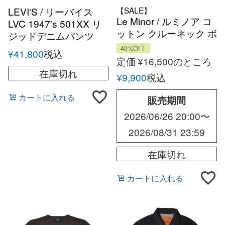
LEVI'S / リーバイス
【SALE】
Le Minor / ルミノア コ
LVC 1947's 501XX リ
ットン クルーネック ボ
ジッドデニムパンツ
ーダーショートスリー
40%OFF
¥
41,800
税込
ブカットソー バスク
定価
¥
16,500
のところ
シャツ フランス
在庫切れ
¥
9,900
税込
カートに入れる
販売期間
2026/06/26 20:00
〜
2026/08/31 23:59
在庫切れ
カートに入れる