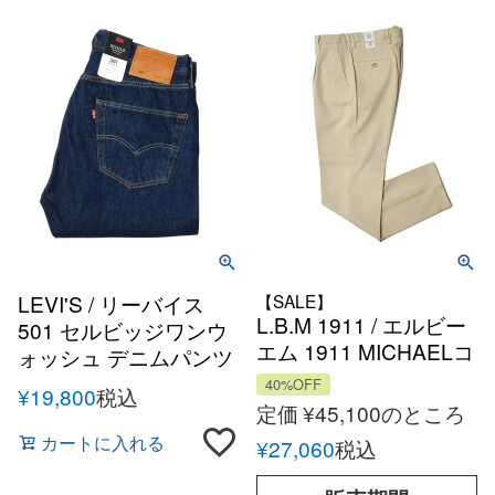
LEVI'S / リーバイス
【SALE】
L.B.M 1911 / エルビー
501 セルビッジワンウ
エム 1911 MICHAELコ
ォッシュ デニムパンツ
ットンツイル 1プリー
40%OFF
¥
19,800
税込
ツテーパードパンツ
定価
¥
45,100
のところ
カートに入れる
¥
27,060
税込