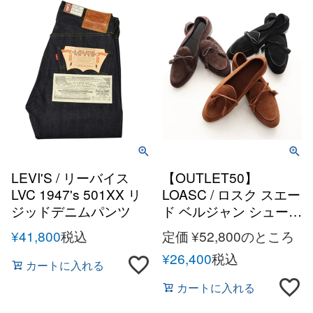
LEVI'S / リーバイス
【OUTLET50】
LVC 1947's 501XX リ
LOASC / ロスク スエー
ジッドデニムパンツ
ド ベルジャン シューズ
メンズ イタリア 靴 ロ
¥
41,800
税込
定価
¥
52,800
のところ
ーファー
¥
26,400
税込
カートに入れる
カートに入れる