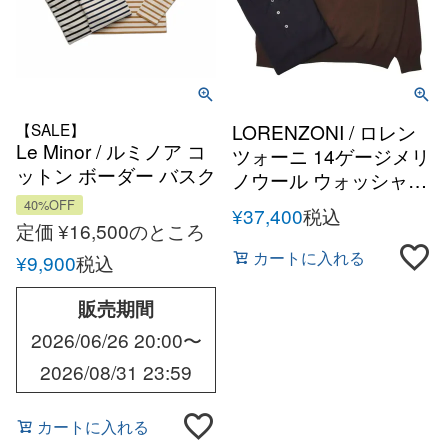
【SALE】
LORENZONI / ロレン
Le Minor / ルミノア コ
ツォーニ 14ゲージメリ
ットン ボーダー バスク
ノウール ウォッシャブ
シャツ Made in France
ル ニットポロシャツ
40%OFF
¥
37,400
税込
マリニエール
定価
¥
16,500
のところ
カートに入れる
¥
9,900
税込
販売期間
2026/06/26 20:00
〜
2026/08/31 23:59
カートに入れる