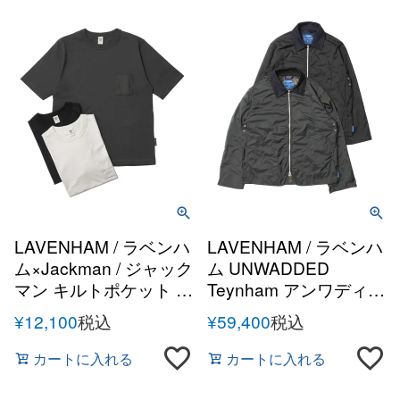
LAVENHAM / ラベンハ
LAVENHAM / ラベンハ
ム×Jackman / ジャック
ム UNWADDED
マン キルトポケット T
Teynham アンワディッ
シャツ
ドティナム ポリエステ
¥
12,100
税込
¥
59,400
税込
ル ライトウェイトジャ
ケット
カートに入れる
カートに入れる