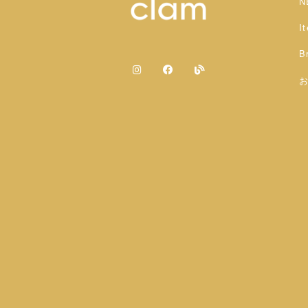
N
I
B