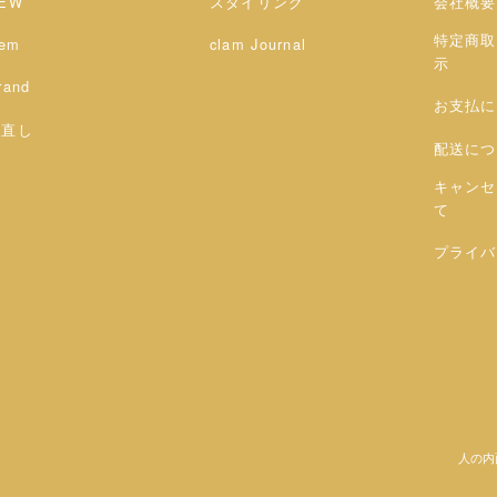
EW
スタイリング
会社概要
特定商取
tem
clam Journal
示
rand
お支払に
お直し
配送につ
キャンセ
て
プライバ
人の内