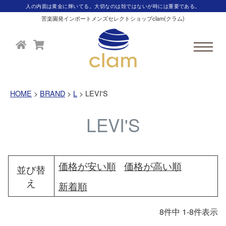
人の内面は黄金に輝いてる。大切なのは殻ではないが時には重要である。
苦楽園発インポートメンズセレクトショップclam(クラム)
HOME
BRAND
L
LEVI'S
LEVI'S
価格が安い順
価格が高い順
並び替
え
新着順
8
件中
1
-
8
件表示