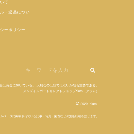
いて
ル・返品につい
シーポリシー
面は黄金に輝いている。
大切なのは殻ではないが殻も重要である。
メンズインポートセレクトショップclam（クラム）
2020- clam
ームページに掲載されている記事・写真・図表などの無断転載を禁じます。