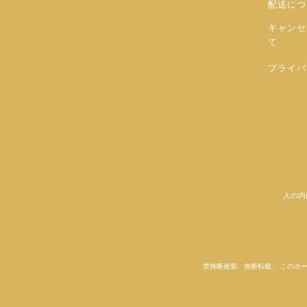
配送につ
キャンセ
て
プライバ
人の内
禁無断複製、無断転載、 このホ