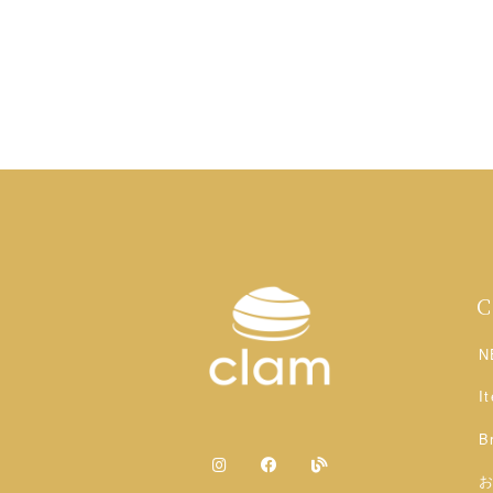
N
I
B